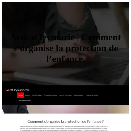
Avocat leymarie | Comment
s’organise la protection de
l’enfance,