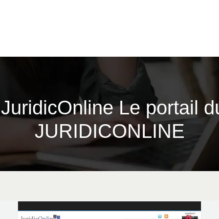
| JuridicOn­li­ne Le portail 
JURIDICON­LINE